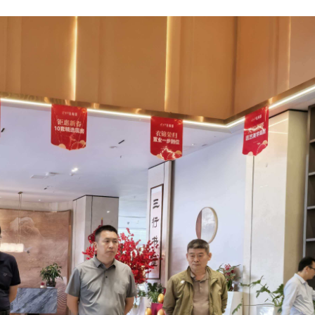
职
青
二
决