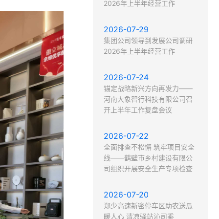
2026年上半年经营工作
工之家
人才招聘
2026-07-29
年之声
集团公司领导到发展公司调研
2026年上半年经营工作
十大专题
2026-07-24
胜扫黑除恶
锚定战略新兴方向再发力——
河南大象智行科技有限公司召
开上半年工作复盘会议
2026-07-22
全面排查不松懈 筑牢项目安全
线——鹤壁市乡村建设有限公
司组织开展安全生产专项检查
2026-07-20
郑少高速新密停车区助农送瓜
暖人心 清凉驿站沁司乘