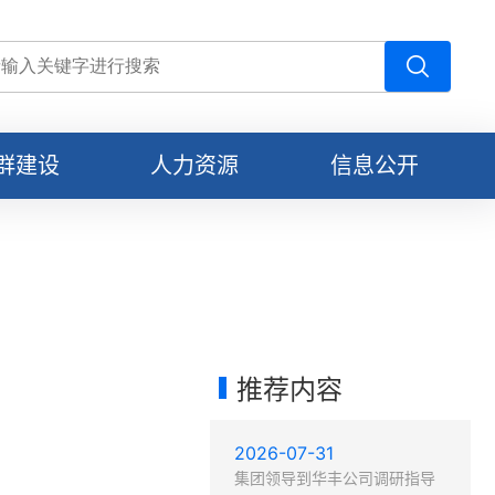
群建设
人力资源
信息公开
习贯彻党的二十大精神
人才战略
公示公告
建理论
人才队伍
通知公告
建动态
人才创新
推荐内容
员风采
教育培训
2026-07-31
洁建设
信息公开
集团领导到华丰公司调研指导