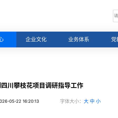
心
企业文化
业务体系
党
闻
工程建设
学
闻
科教文化
党
策
资本运作
党
到四川攀枝花项目调研指导工作
城市发展
党
-05-22 16:20:13
字体大小：
大
中
小
廉