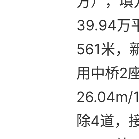
方），填
39.9
561米，
用中桥2座
26.04
除4道，