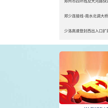
郑州市四环线及大河路快
郑少连接线-南水北调大
少洛高速登封西出入口扩